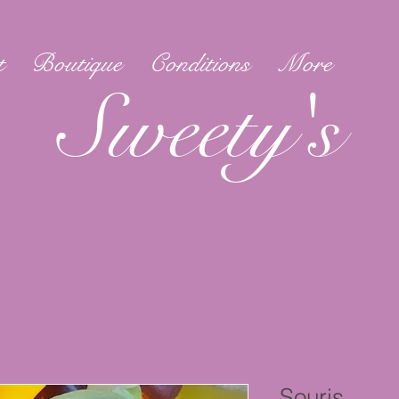
t
Boutique
Conditions
More
Sweety's
Souris