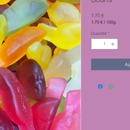
Prix
1,70 €
1,70 €
/
100g
1,70 €
pour
Quantité
*
100
Grammes
Aj