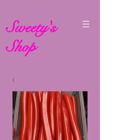
Sweety's
Shop