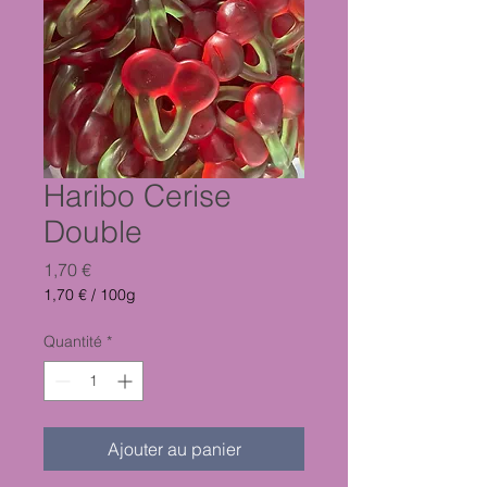
Haribo Cerise
Double
Prix
1,70 €
1,70 €
/
100g
1,70 €
pour
Quantité
*
100
Grammes
Ajouter au panier