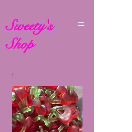
Sweety's
Shop