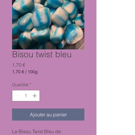
Bisou twist bleu
Prix
1,70 €
1,70 €
/
100g
1,70 €
pour
Quantité
*
100
Grammes
Ajouter au panier
Le Bisou Twist Bleu de