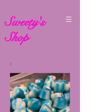
Sweety's
Shop